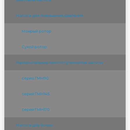
Насосы для повышения давления
Мокрый ротор
Сухой ротор
Горизонтальные многоступенчатые насосы
серия ГМН90
серия ГМН145
серия ГМН170
Насосы для бочек