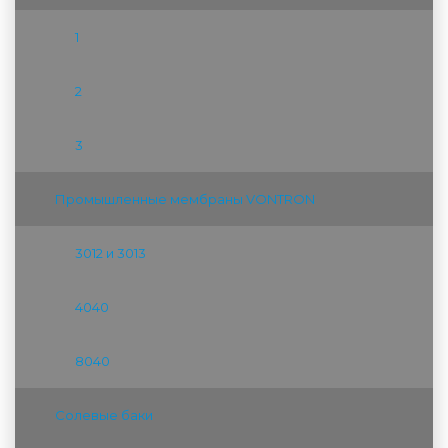
1
2
3
Промышленные мембраны VONTRON
3012 и 3013
4040
8040
Солевые баки