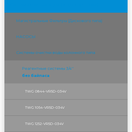
Системы очистки воды (водоподготовка)
Магистральные Фильтры (Дискового типа)
НАСОСЫ
Системы очистки воды колонного типа
Реагентные системы 3/4''
без байпаса
TWG 0844-VR5D-034V
TWG 1054-VR5D-034V
TWG 1252-VR5D-034V